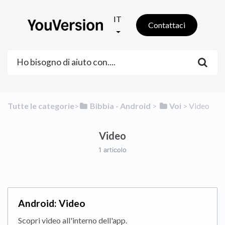
IT
Contattaci
Tutte le categorie
​>​
​Bibbia - Android
​ > ​
​Voi
​ > ​
​Video
Video
1 articolo
Android: Video
Scopri video all'interno dell'app.