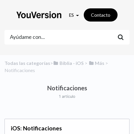
ES
Contacto
Todas las categorías
​>​
​Biblia - iOS
​ > ​
​Más
​ > ​
Notificaciones
Notificaciones
1 artículo
iOS: Notificaciones