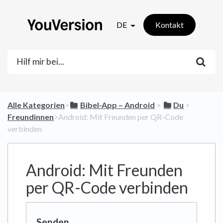
DE
Kontakt
Alle Kategorien
​>​
​Bibel-App – Android
​ > ​
​Du
​ > ​
Freundinnen
​>​ Android: Mit Freunden per QR-Code
verbinden
Android: Mit Freunden
per QR-Code verbinden