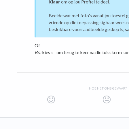
Klaar
om op jou Profiel te deel.
Beelde wat met foto's vanaf jou toestel ges
vriende op die toepassing sigbaar wees n
beskikbare voorraadbeelde geskep is, sa
Of
Bo:
kies
←
om terug te keer na die tuisskerm son
HOE HET ONS GEVAAR?