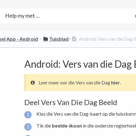
bel App - Android
​ > ​
​Tuisblad
​>​
Android: Vers van die Dag 
Android: Vers van die Dag
Leer meer oor die Vers van die Dag
hier
.
Deel Vers Van Die Dag Beeld
Kies die Vers van die Dag-kaart op die tuisskerm
Tik die
beelde-ikoon
in die onderste regterhoe