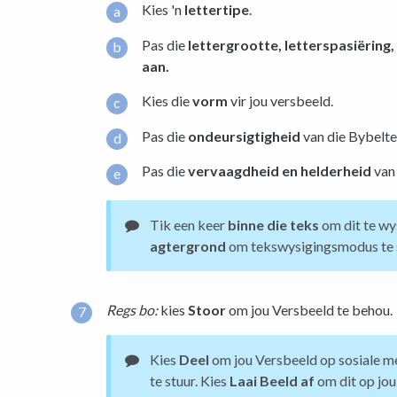
Kies 'n
lettertipe
.
Pas die
lettergrootte, letterspasiëring
aan.
Kies die
vorm
vir jou versbeeld.
Pas die
ondeursigtigheid
van die Bybelte
Pas die
vervaagdheid en helderheid
van 
Tik een keer
binne die teks
om dit te wys
agtergrond
om tekswysigingsmodus te 
Regs bo:
kies
Stoor
om jou Versbeeld te behou.
Kies
Deel
om jou Versbeeld op sosiale med
te stuur. Kies
Laai Beeld af
om dit op jou 