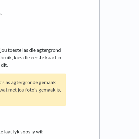
.
 jou toestel as die agtergrond
bruik, kies die eerste kaart in
dit.
o's as agtergronde gemaak
wat met jou foto's gemaak is,
 laat lyk soos jy wil: