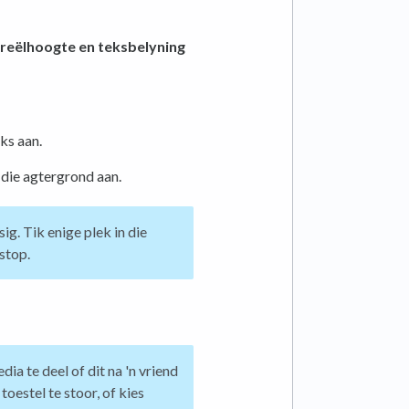
, reëlhoogte en teksbelyning
ks aan.
die agtergrond aan.
ig. Tik enige plek in die
stop.
ia te deel of dit na 'n vriend
toestel te stoor, of kies