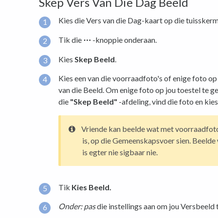
Skep Vers Van Die Dag Beeld
Kies die Vers van die Dag-kaart op die tuisskerm
Tik die
⋯
-knoppie onderaan.
Kies
Skep Beeld
.
Kies een van die voorraadfoto's of enige foto op
van die Beeld. Om enige foto op jou toestel te ge
die
"Skep Beeld"
-afdeling, vind die foto en kies 
Vriende kan beelde wat met voorraadfot
is, op die Gemeenskapsvoer sien. Beelde 
is egter nie sigbaar nie.
Tik
Kies Beeld.
Onder: pas
die instellings aan om jou Versbeeld te