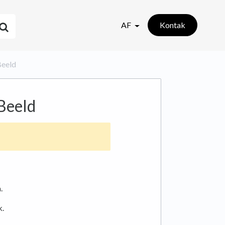
AF
Kontak
Beeld
 Beeld
.
k.