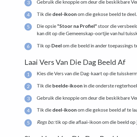
Gebruik die knoppie om deur die beskikbare Ver
Tik die
deel-ikoon
om die gekose beeld te deel.
Die opsie
"Stoor na Profiel"
stoor die versbeeld
kan dit op die Gemeenskap-oortjie van hul tuiss
Tik op
Deel
om die beeld in ander toepassings te
Laai Vers Van Die Dag Beeld Af
Kies die Vers van die Dag-kaart op die tuisskerm
Tik die
beelde-ikoon
in die onderste regterhoe
Gebruik die knoppie om deur die beskikbare Ver
Tik die
deel-ikoon
om die gekose beeld af te laa
Regs bo:
tik op die aflaai-ikoon om die beeld op jo