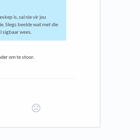
kep is, sal nie vir jou
ie. Slegs beelde wat met die
l sigbaar wees.
der om te stoor.