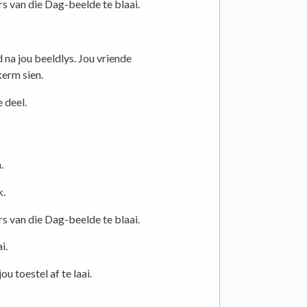
s van die Dag-beelde te blaai.
 na jou beeldlys. Jou vriende
kerm sien.
 deel.
.
k.
s van die Dag-beelde te blaai.
i.
u toestel af te laai.