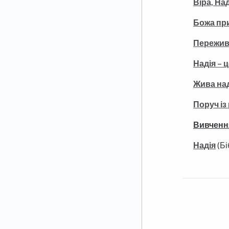
Віра, На
Божа при
Пережив
Надія – 
Жива над
Поруч і
Вивчення
Надія
(Бі