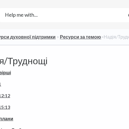
урси духовної підтримки
​ > ​
​Ресурси за темою
​>​ Надія/Тру
я/Труднощі
вірші
1
2:12
5:13
 плани