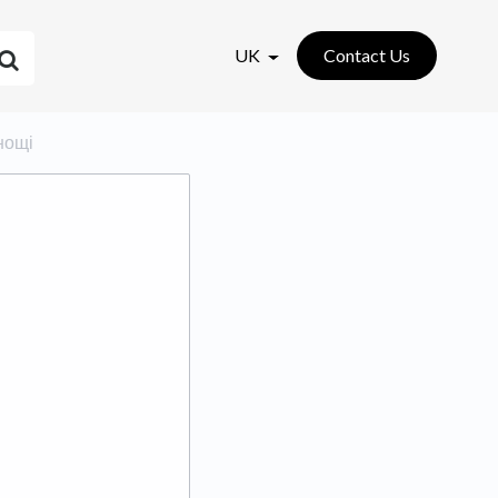
UK
Contact Us
днощі