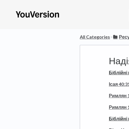
All Categories
​>​
​Рес
Наді
Біблійні 
Ісая 40:3
Римлян 1
Римлян 1
Біблійні