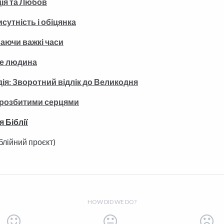
дія та Любов
сутність і обіцянка
аючи важкі часи
це людина
ія: Зворотний відлік до Великодня
з розбитими серцями
 Біблії
блійний проєкт)
HOW DID WE DO?