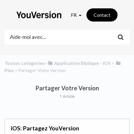
FR
Contact
Toutes catégories
​>​
​Application Biblique - iOS
​ > ​
Plus
​ > ​
​Partager Votre Version
Partager Votre Version
1 Article
iOS: Partagez YouVersion