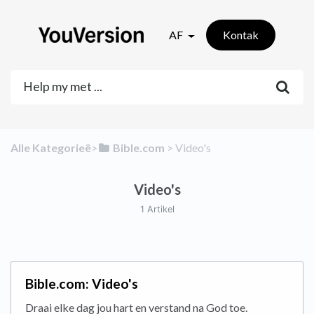
AF
Kontak
Alle Kategorieë
​>​
​Bible.com
​ > ​
​Video's
Video's
1 Artikel
Bible.com: Video's
Draai elke dag jou hart en verstand na God toe.